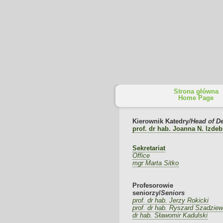
Strona główna
Home Page
Kierownik Katedry
/
Head of D
prof. dr hab. Joanna N. Izde
Sekretariat
Office
mgr Marta Sitko
Profesorowie
seniorzy/
Seniors
prof. dr hab. Jerzy Rokicki
prof. dr hab. Ryszard Szadziew
dr hab.
Sławomir Kadulski