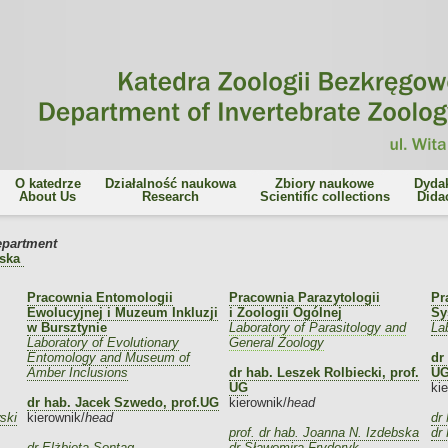
O katedrze
Działalność naukowa
Zbiory naukowe
Dyda
About Us
Research
Scientific collections
Dida
epartment
bska
Pracownia Entomologii
Pracownia Parazytologii
Pr
Ewolucyjnej i Muzeum Inkluzji
i Zoologii Ogólnej
Sy
w Bursztynie
Laboratory of Parasitology and
La
Laboratory of Evolutionary
General Zoology
Entomology and
Museum of
dr
Amber Inclusions
dr hab. Leszek Rolbiecki, prof.
U
UG
ki
dr hab. Jacek Szwedo, prof.UG
kierownik/
head
ski
kierownik/
head
dr
prof. dr hab. Joanna N. Izdebska
dr
dr Elżbieta Sontag
dr Sławomira Fryderyk