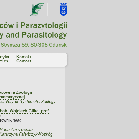
ktyka
Kontakt
ctics
Contact
acownia Zoologii
stematycznej
boratory of Systematic Zoology
 hab. Wojciech Giłka, prof.
G
erownik/
head
 Marta Zakrzewska
 Katarzyna Faleńczyk-Koziróg