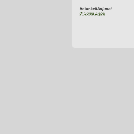
Adiunkci/
Adjunct
dr Sonia Zięba