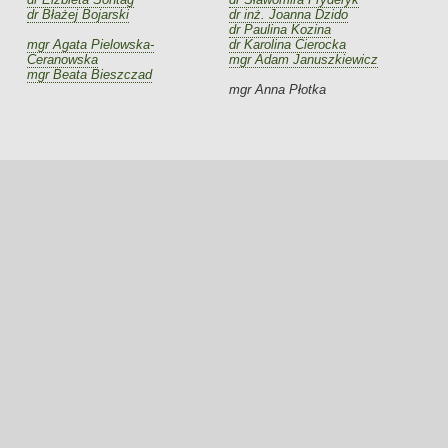
dr Błażej Bojarski
dr inż. Joanna Dzido
dr Paulina Kozina
mgr Agata Pielowska-
dr Karolina Cierocka
Ceranowska
mgr Adam Januszkiewicz
mgr Beata Bieszczad
mgr Anna Płotka